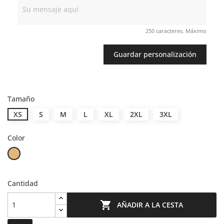
250 caracteres. Máximo
Guardar personalización
Tamaño
XS
S
M
L
XL
2XL
3XL
Color
Sand
Cantidad

AÑADIR A LA CESTA