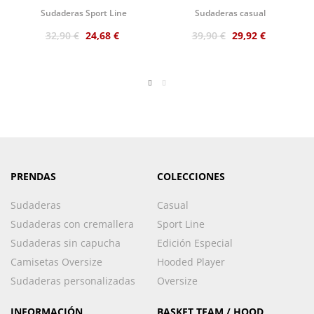
Sport logo en color
San Sebastián en color
Sudaderas Sport Line
Sudaderas casual
negro con capucha
burdeos
en...
32,90 €
24,68 €
39,90 €
29,92 €
PRENDAS
COLECCIONES
Sudaderas
Casual
Sudaderas con cremallera
Sport Line
Sudaderas sin capucha
Edición Especial
Camisetas Oversize
Hooded Player
Sudaderas personalizadas
Oversize
INFORMACIÓN
BASKET TEAM / HOOD