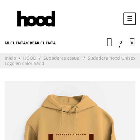
Nav
☰
de
pala
0
MI CUENTA
/
CREAR CUENTA
0
Inicio
HOOD
Sudaderas casual
Sudadera hood Unisex
Logo en color Sand