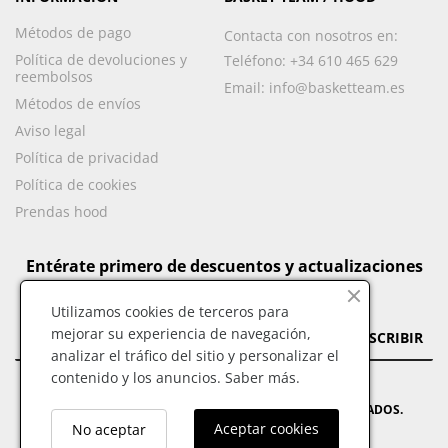
Métodos de pago
Contacta con nosotros en:
Política de devoluciones y
Teléfono:
+34 610 465 629
reembolsos
Email:
info@basketteam.es
Métodos de envíos
Aviso legal
Política de privacidad
Política de cookies
Prendas hood
Entérate primero de descuentos y actualizaciones
Utilizamos cookies de terceros para
mejorar su experiencia de navegación,
SUSCRIBIR
analizar el tráfico del sitio y personalizar el
contenido y los anuncios.
Saber más.
© BASKET TEAM - 2023 TODOS LOS DERECHOS RESERVADOS.
Aceptar cookies
No aceptar