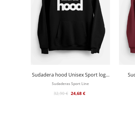
Sudadera hood Unisex Sport logo
Su
en color negro con capucha en...
Seb
Sudaderas Sport Line
32,90 €
24,68 €