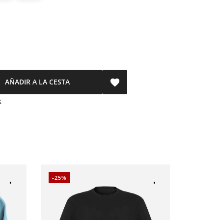
AÑADIR A LA CESTA

k
-25%