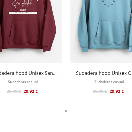
dadera hood Unisex San
Sudadera hood Unisex Ó
astián en color burdeos
color Sky Blue
Sudaderas casual
Sudaderas casual
39,90 €
29,92 €
39,90 €
29,92 €