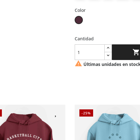
Color
Burdeos
Cantidad


Últimas unidades en stoc
-25%