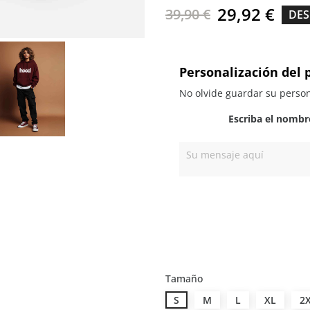
29,92 €
39,90 €
DES
Personalización del 
No olvide guardar su person
Escriba el nombr
Tamaño
S
M
L
XL
2