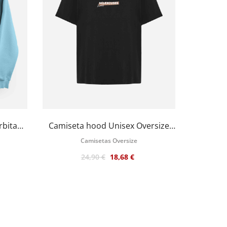
rbita
Camiseta hood Unisex Oversize
modelo NO EXCUSES color negro
Camisetas Oversize
24,90 €
18,68 €