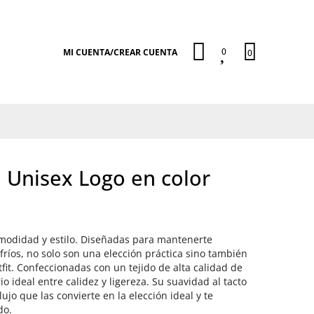
0
MI CUENTA
/
CREAR CUENTA
0
 Unisex Logo en color
modidad y estilo. Diseñadas para mantenerte
fríos, no solo son una elección práctica sino también
fit. Confeccionadas con un tejido de alta calidad de
o ideal entre calidez y ligereza. Su suavidad al tacto
jo que las convierte en la elección ideal y te
do.