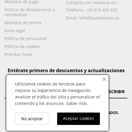
Métodos de pago
Contacta con nosotros en:
Política de devoluciones y
Teléfono:
+34 610 465 629
reembolsos
Email:
info@basketteam.es
Métodos de envíos
Aviso legal
Política de privacidad
Política de cookies
Prendas hood
Entérate primero de descuentos y actualizaciones
Utilizamos cookies de terceros para
mejorar su experiencia de navegación,
SUSCRIBIR
analizar el tráfico del sitio y personalizar el
contenido y los anuncios.
Saber más.
© BASKET TEAM - 2023 TODOS LOS DERECHOS RESERVADOS.
Aceptar cookies
No aceptar