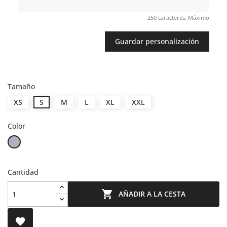
250 caracteres. Máximo
Guardar personalización
Tamaño
XS
S
M
L
XL
XXL
Color
Gris
Cantidad

AÑADIR A LA CESTA
