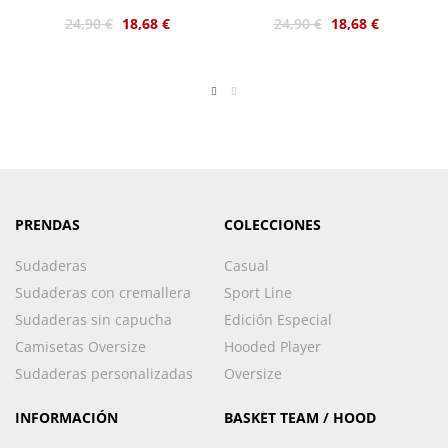
Basketball color negro
Limited Edition color
blanco
24,90 €
18,68 €
24,90 €
18,68 €
PRENDAS
COLECCIONES
Sudaderas
Casual
Sudaderas con cremallera
Sport Line
Sudaderas sin capucha
Edición Especial
Camisetas Oversize
Hooded Player
Sudaderas personalizadas
Oversize
INFORMACIÓN
BASKET TEAM / HOOD